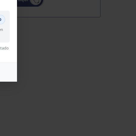
O
en
stado