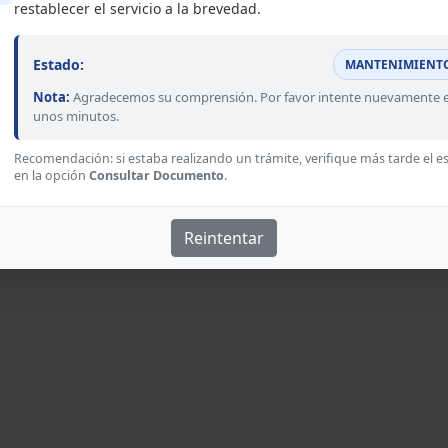
restablecer el servicio a la brevedad.
Estado:
MANTENIMIENT
Nota:
Agradecemos su comprensión. Por favor intente nuevamente 
unos minutos.
Recomendación: si estaba realizando un trámite, verifique más tarde el e
en la opción
Consultar Documento
.
Reintentar