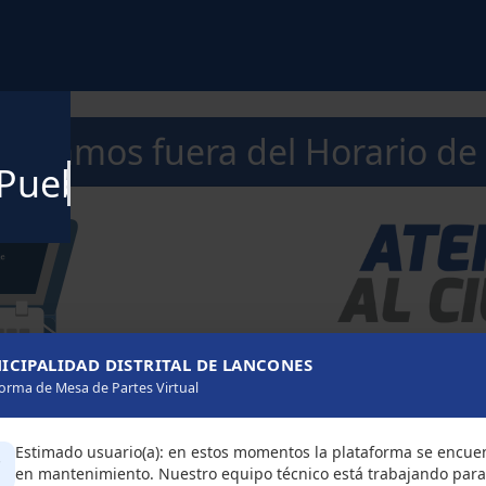
ntramos fuera del Horario de
 Pueblo
ICIPALIDAD DISTRITAL DE LANCONES
forma de Mesa de Partes Virtual
Estimado usuario(a): en estos momentos la plataforma se encue
️
en mantenimiento. Nuestro equipo técnico está trabajando para