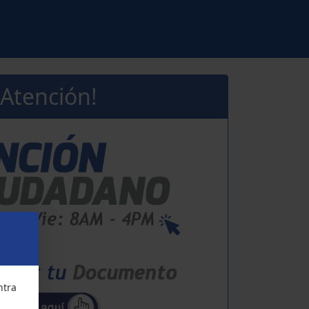
 Atención!
ntra